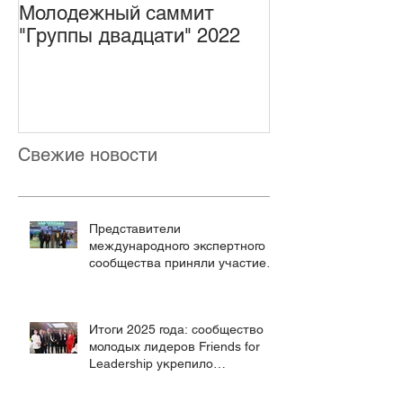
Молодежный саммит
Открыта реги
"Группы двадцати" 2022
Первый Моло
форум по упр
Интернетом
Свежие новости
Представители
международного экспертного
сообщества приняли участие в
работе Форума будущих
технологий
Итоги 2025 года: сообщество
молодых лидеров Friends for
Leadership укрепило
глобальный диалог на
ключевых международных