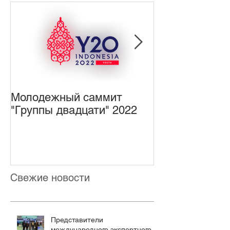
Молодежный саммит
Открыта реги
"Группы двадцати" 2022
Первый Моло
форум по упр
Интернетом
Свежие новости
Представители
международного экспертного