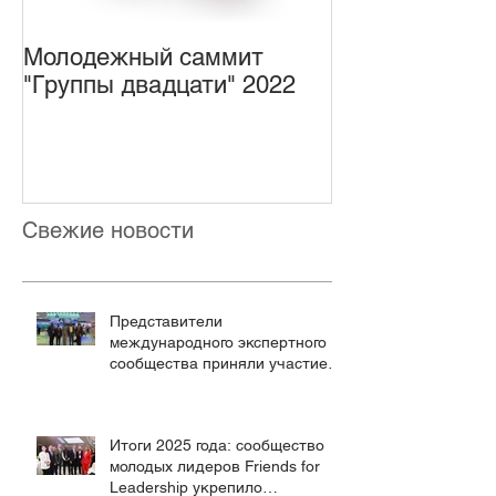
Молодежный саммит
Открыта реги
"Группы двадцати" 2022
Первый Моло
форум по упр
Интернетом
Свежие новости
Представители
международного экспертного
сообщества приняли участие в
работе Форума будущих
технологий
Итоги 2025 года: сообщество
молодых лидеров Friends for
Leadership укрепило