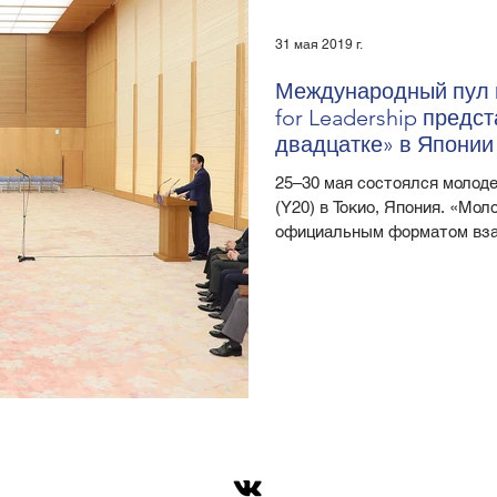
31 мая 2019 г.
Международный пул 
for Leadership пред
двадцатке» в Японии
25–30 мая состоялся молод
(Y20) в Токио, Япония. «Мо
официальным форматом вза
с социальными партнерами.
документ по трем темам са
бизнес, окружающая среда и
представили Премьер-минис
торжественном итоговом за
директора Фонда Росконгре