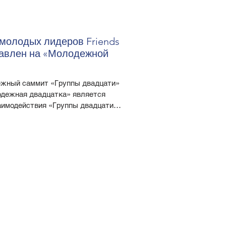
молодых лидеров Friends
ставлен на «Молодежной
ежный саммит «Группы двадцати»
лодежная двадцатка» является
имодействия «Группы двадцати»
 Итогом работы делегатов стал
ммита: международная торговля и
 будущее труда, который они
тру Японии Синдзо Абэ. На
крытии саммита помощник
сс по молодежной политик