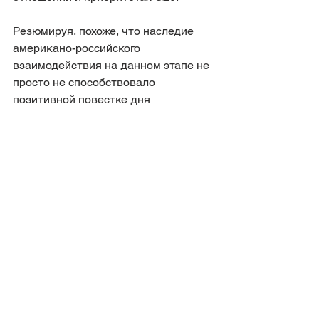
Резюмируя, похоже, что наследие 
американо-российского 
взаимодействия на данном этапе не 
просто не способствовало 
позитивной повестке дня 
двусторонних отношений, но также 
способствовало формированию 
нарративов и в средствах массовой 
информации. В обеих странах есть 
понимание, что эта встреча 
открывает новую страницу в 
отношениях между Россией и США и 
представляется, что тому есть 
разные причины.